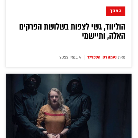
המסך
הוליווד, גשי לצפות בשלושת הפרקים
האלה, ותיישמי
מאת
נעמה רק
ו
הספוילר
4 במאי 2022