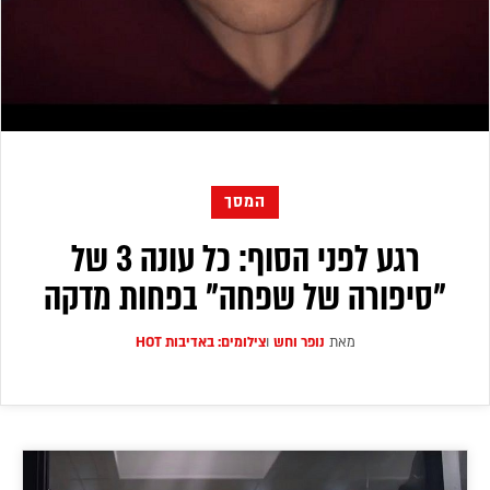
המסך
רגע לפני הסוף: כל עונה 3 של
"סיפורה של שפחה" בפחות מדקה
מאת
נופר וחש
ו
צילומים: באדיבות HOT