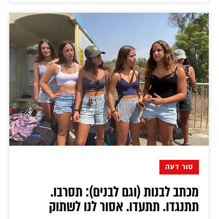
טור דעה
מכתב לבנות (וגם לבנים): תסרבו.
תתנגדו. תתעדו. אסור לנו לשתוק