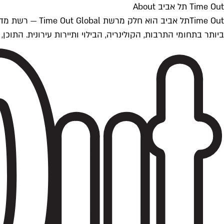
Time Out תל אביב About
ביותר בתחומי התרבות, הקולינריה, הבילוי ותיירות עירונית. התוכן, שמתעדכן 24/7, נכתב ונערך על ידי צוות עיתונאים מקצועי מקומי בישראל, בהתאם לסטנדרט