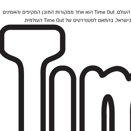
Time Outתל אביב הוא חלק מרשת Time Out Global — רשת מדיה בינלאומית הפועלת ב-360 ערים מרכזיות וב-60 מדינות ברחבי העולם. Time Out הוא אחד ממקורות התוכן המקיפים והאמינים