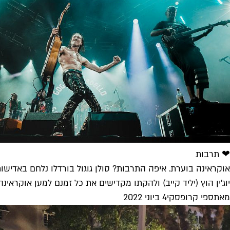
❤ תרבות
אוקראינה בוערת. איפה התרבות? סולן גוגול בורדלו נלחם באדישו
יוג'ין הוץ (יליד קייב) ולהקתו מקדישים את כל זמנם למען אוקר
מאת
ספי קרופסקי
4 ביוני 2022