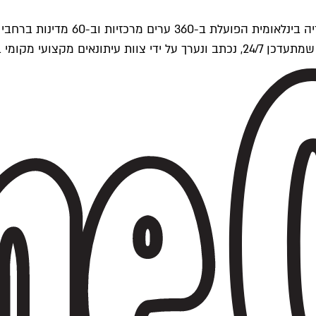
ים של Time Out העולמית.