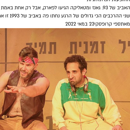
האביב של 93. גאנז ומטאליקה הגיעו לפארק, אבל רק אחת באמת נכחה
שני ההרכבים הכי גדולים של הרגע נחתו פה באביב של 1993 זו אחר זו והותירו אותנו פעורי פה - ולא תמיד...
מאת
ספי קרופסקי
23 במאי 2022