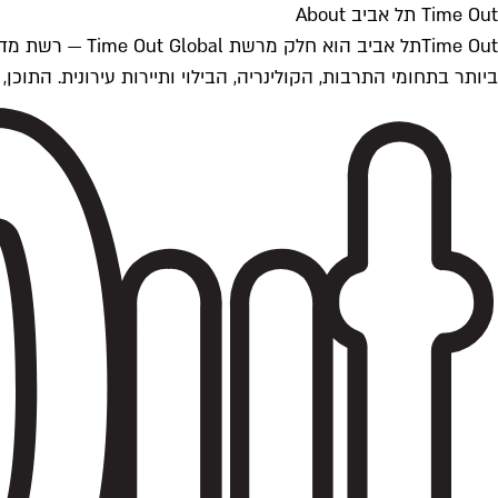
Time Out תל אביב About
ביותר בתחומי התרבות, הקולינריה, הבילוי ותיירות עירונית. התוכן, שמתעדכן 24/7, נכתב ונערך על ידי צוות עיתונאים מקצועי מקומי בישראל, בהתאם לסטנדרט