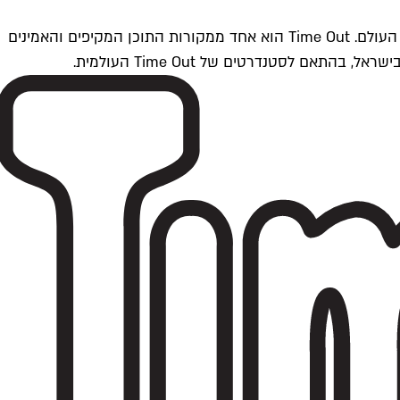
Time Outתל אביב הוא חלק מרשת Time Out Global — רשת מדיה בינלאומית הפועלת ב-360 ערים מרכזיות וב-60 מדינות ברחבי העולם. Time Out הוא אחד ממקורות התוכן המקיפים והאמינים