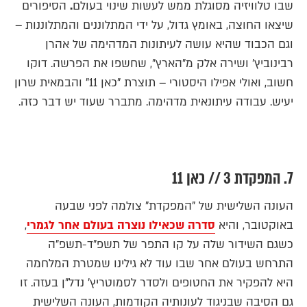
שבו טלוויזיה מסוגלת ממש לעשות שינוי בעולם
.
הסיפורים
שיצאו החוצה, באומץ גדול, על ידי המתלוננים והמתלוננות –
וגם הכבוד שהיא עושה לעיתונות המדהימה של אהרן
רבינוביץ' ושירה אלק מ"הארץ", שחשפו את הפרשה. דוקו
חשוב, ואולי אפילו היסטורי – תוצרת "כאן 11" והבמאית שרון
יעיש.
עבודה עיתונאית מדהימה. מתברר שעוד יש דבר כזה.
7. המפקדת 3 // כאן 11
העונה השלישית של "המפקדת" צולמה לפני שבעה
באוקטובר, והיא
סדרה שכאילו נוצרה בעולם אחר לגמרי
,
כשגם השידור שלה על קו התפר של תשפ"ד-תשפ"ה
התרחש בעולם אחר שבו עוד לא גילינו שמטרת המלחמה
היא להפקיר את החטופים ולסדר לסמוטריץ' נדל"ן בעזה. זו
גם הסיבה שבניגוד לעונותיה הקודמות, העונה השלישית