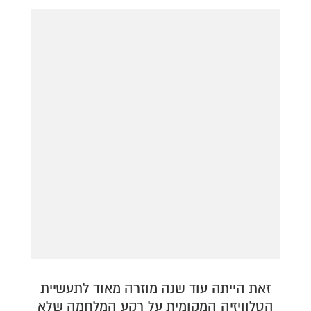
דירה להכיר
© יובל סיגלר תקשורת בע"מ 2026
Designed, Developed and Powered by
RGB Media
תוכן מקודם
זאת הייתה עוד שנה מוזרה מאוד לתעשיית
הטלוויזיה המקומית על רקע המלחמה שלא