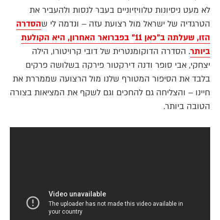
לא מעט ניסיונות טלוויזיוניים בעבר לנסות ולהעביר את
הטרגדיה של ישראל מול רצועת עזה – ונדמה לי ש
הסדרה
הזו, שעלתה ב"כאן 11" בפברואר האחרון, היא הקולעת
ביותר
. הסדרה הדוקומנטרית של דובי קרויטורו, הילה
יצחקי, אבי סופר ודנה דירקטור פירקה בשלושה פרקים
בלבד את הסיפור המטורף שלנו מול הרצועה שממררת את
חיינו – והצליחה גם להחכים וגם לשקף את המציאות בצורה
הטובה ביותר.