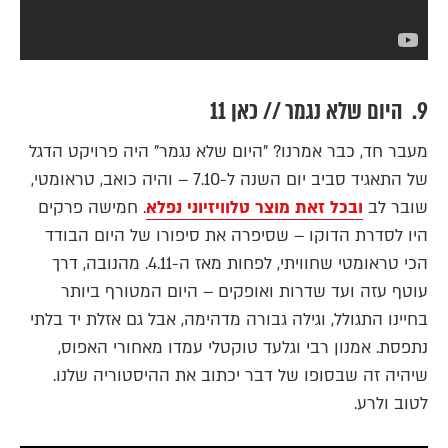
9. היום שלא נגמר // כאן 11
מעבר חד, כבר אמרנו? "היום שלא נגמר" היה פרויקט הדגל
של התאגיד סביב יום השנה ל-7.10 – והיה כואב, טראומטי,
שובר לב
ובכל זאת מוצר טלוויזיוני נפלא
. חמישה פרקים
היו לסדרת הדוקו – שסיפרה את סיפורו של היום הבודד
הכי טראומטי שחוויתי, לפחות מאז ה-4.11. מהנובה, דרך
עוטף עזה ועד שדרות ואופקים – היום המטורף ביותר
בחיינו התגולל, וגילה גבורה מדהימה, אבל גם אזלת יד בלתי
נתפסת. אמנון רבי וגלעד טוקטלי עמדו מאחורי האפוס,
שיהיה זה שבסופו של דבר יכתוב את ההיסטוריה שלנו.
לטוב ולרע.