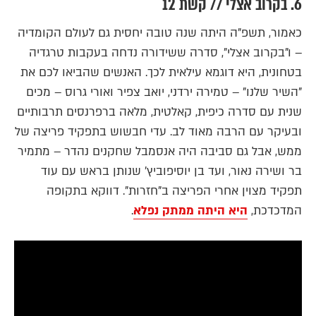
6. בקרוב אצלי // קשת 12
כאמור, תשפ"ה היתה שנה טובה יחסית גם לעולם הקומדיה
– ו"בקרוב אצלי", סדרה ששידורה נדחה בעקבות טרגדיה
בטחונית, היא דוגמא עילאית לכך. האנשים שהביאו לכם את
"השיר שלנו" – טמירה ירדני, יואב צפיר ואורי גרוס – מכים
שנית עם סדרה כיפית, קאלטית, מלאה ברפרנסים תרבותיים
ובעיקר עם הרבה מאוד לב. עדי חבשוש בתפקיד פריצה של
ממש, אבל גם סביבה היה אנסמבל שחקנים נהדר – מתמיר
בר ושירה נאור, ועד בן יוסיפוביץ' שנותן בראש עם עוד
תפקיד מצוין אחרי הפריצה ב"חזרות". דווקא בתקופה
המדכדכת,
היא היתה ממתק נפלא
.