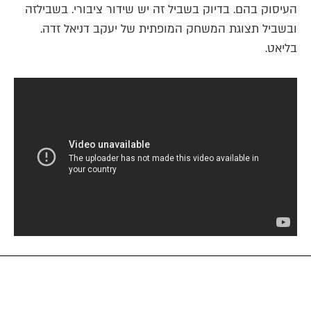
העיסוק בהם. בדיוק בשביל זה יש שידור ציבורי. בשבילזה
ובשביל תצוגת המשחק המופתית של יעקב דניאל זדה.
בליאט.
3. האחיין שלי בנץ // חינוכית 11
אז אמרנו שסדרות ילדים ונוער לא מקבלות בישראל את