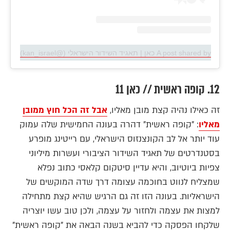
A post shared by כאן | תאגיד השידור הישראלי (@kan_israel)
12. קופה ראשית // כאן 11
זה כאילו נהיה קצת מובן מאליו,
אבל זה הכל חוץ ממובן
מאליו
: "קופה ראשית" דהרה בעונה החמישית שלה עמוק
עוד יותר אל לב הקונצנזוס הישראלי, עם רייטינג מופרע
בסטנדרטים של תאגיד השידור הציבורי ועשרות מיליוני
צפיות ביוטיוב, והיא עדיין סיטקום קלאסי כתוב נפלא
שמצליח לנווט בחוכמה עצומה דרך שדה המוקשים של
הישראליות. בעונה הזו זה גם הרגיש שהיא קצת מתחילה
למצות את עצמה ולחזור על עצמה, ולכן טוב עשו יוצריה
שלקחו הפסקה כדי להביא בשנה הבאה את "קופה ראשית"