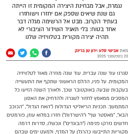
נגמרת, אבל מבחינת היצירה המקומית זו הייתה
גם שנת שיאים שספק אם יחזרו וישוחזרו
בעתיד הקרוב. מבט אל הרשימה מגלה דבר
אחד בטוח: בלי תאגיד השידור הציבורי לא
תהיה יצירה מקורית בטלוויזיה שלנו
מאת
אבישי סלע
ו
ירון טן ברינק
23 בספטמבר 2025
סגרנו עוד שנה עברית. עוד שנה
מוזרה מאוד לטלוויזיה
המקומית. על פניו, ההלם הראשוני שתקף את התעשייה
בעקבות שבעה באוקטובר שכך, ולאורך השנה הזיעו כל
המסכים ממאמץ לחזור לשגרה ולהדחיק את האסון
המתמשך. תכניות הריאליטי הגדולות ("האח הגדול", "הכוכב
הבא", "מאסטר שף" ו"הישרדות") חזרו במלוא עוזן, פורמטים
חדשים נזרקו פנימה ("הבוגדים") ונכשלו, סדרות דרמה
מקוריות התייבשו כהרגלן על המדף, ולמעט ימים שבהם